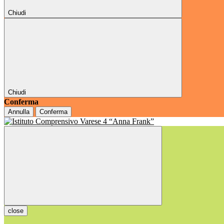
Chiudi
Chiudi
Conferma
Annulla
Conferma
close