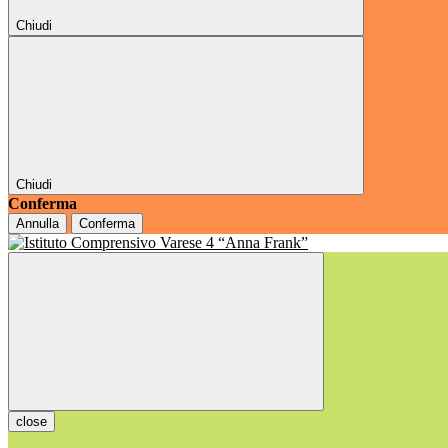
Chiudi
Chiudi
Conferma
Annulla
Conferma
close