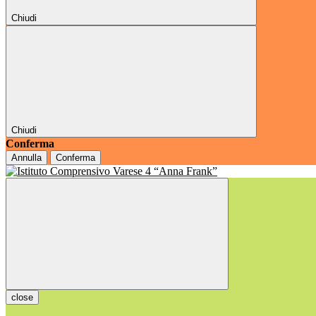
Chiudi
Chiudi
Conferma
Annulla
Conferma
close