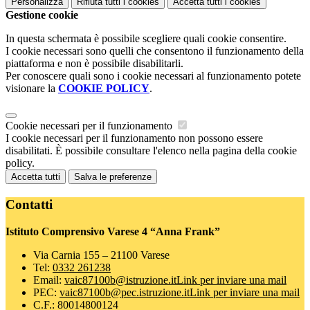
Personalizza
Rifiuta tutti
i cookies
Accetta tutti
i cookies
Gestione cookie
In questa schermata è possibile scegliere quali cookie consentire.
I cookie necessari sono quelli che consentono il funzionamento della
piattaforma e non è possibile disabilitarli.
Per conoscere quali sono i cookie necessari al funzionamento potete
visionare la
COOKIE POLICY
.
Cookie necessari per il funzionamento
I cookie necessari per il funzionamento non possono essere
disabilitati. È possibile consultare l'elenco nella pagina della cookie
policy.
Accetta tutti
Salva le preferenze
Contatti
Istituto Comprensivo Varese 4 “Anna Frank”
Via Carnia 155 – 21100 Varese
Tel:
0332 261238
Email:
vaic87100b@istruzione.it
Link per inviare una mail
PEC:
vaic87100b@pec.istruzione.it
Link per inviare una mail
C.F.: 80014800124