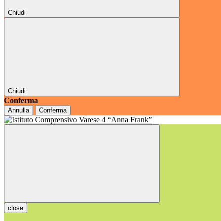
Chiudi
Chiudi
Conferma
Annulla
Conferma
close