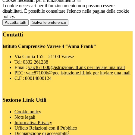
Cookie necessari per il funzionamento
I cookie necessari per il funzionamento non possono essere
disabilitati. È possibile consultare l'elenco nella pagina della cookie
policy.
Accetta tutti
Salva le preferenze
Contatti
Istituto Comprensivo Varese 4 “Anna Frank”
Via Carnia 155 – 21100 Varese
Tel:
0332 261238
Email:
vaic87100b@istruzione.it
Link per inviare una mail
PEC:
vaic87100b@pec.istruzione.it
Link per inviare una mail
C.F.: 80014800124
Sezione Link Utili
Cookie policy
Note legali
Informativa Privacy
Ufficio Relazioni con il Pubblico
Dichiarazione di accessibilità