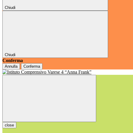
Chiudi
Chiudi
Conferma
Annulla
Conferma
close