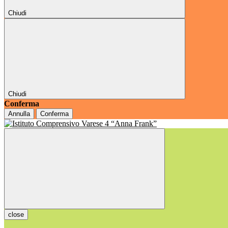
Chiudi
Chiudi
Conferma
Annulla
Conferma
close