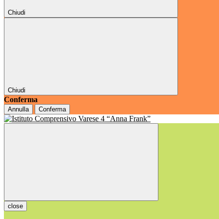
Chiudi
Chiudi
Conferma
Annulla
Conferma
close