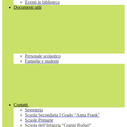
Eventi in biblioteca
Documenti utili
Personale scolastico
Famiglie e studenti
Contatti
Segreteria
Scuola Secondaria I Grado “Anna Frank"
Scuole Primarie
Scuola dell’Infanzia “Gianni Rodari”