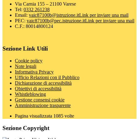
Via Carnia 155 – 21100 Varese
Tel:
0332 261238
Email:
vaic87100b@istruzione.it
Link per inviare una mail
PEC:
vaic87100b@pec.istruzione.it
Link per inviare una mail
C.F.: 80014800124
Sezione Link Utili
Cookie policy
Note legali
Informativa Privacy
Ufficio Relazioni con il Pubblico
Dichiarazione di accessibilità
Obiettivi di accessibilità
Whistleblowing
Gestione consensi cookie
Amministrazione trasparente
Pagina visualizzata
1085
volte
Sezione Copyright