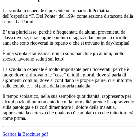
La scuola in ospedale è presente nel reparto di Pediatria
dell’ospedale “F. Del Ponte” dal 1994 come sezione distaccata della
scuola G. Parini.
E’ una pluriclasse, perché è frequentata da alunni provenienti da
classi diverse, e raccoglie bambini e ragazzi dai cinque ai diciotto
anni che sono ricoverati in reparto o che si trovano in day-hospital.
È una scuola stranissima: non ci sono banchi e gli alunni, molto
spesso, lavorano seduti sul letto!
La scuola in ospedale è molto importante per i ricoverati, perché è
luogo dove si ritrovano le “cose” di tutti i giorni, dove si parla di
argomenti comuni, dove si confidano le proprie paure, ci si informa
sulle terapie e… si parla della propria malattia.
Il tempo scolastico, nella sua semplice quotidianità, rappresenta per
alcuni pazienti un momento in cui la normalità prende il sopravvento
sulla patologia e fa così dimenticare il dolore della malattia,
rappresenta la certezza che qualcosa è cambiato ma che tutto tornerà
come prima.
Scarica la Brochure.pdf