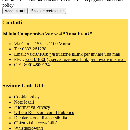
policy.
Accetta tutti
Salva le preferenze
Contatti
Istituto Comprensivo Varese 4 “Anna Frank”
Via Carnia 155 – 21100 Varese
Tel:
0332 261238
Email:
vaic87100b@istruzione.it
Link per inviare una mail
PEC:
vaic87100b@pec.istruzione.it
Link per inviare una mail
C.F.: 80014800124
Sezione Link Utili
Cookie policy
Note legali
Informativa Privacy
Ufficio Relazioni con il Pubblico
Dichiarazione di accessibilità
Obiettivi di accessibilità
Whistleblowing