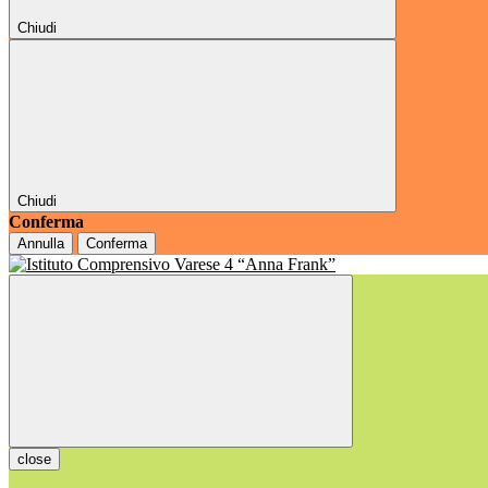
Chiudi
Chiudi
Conferma
Annulla
Conferma
close