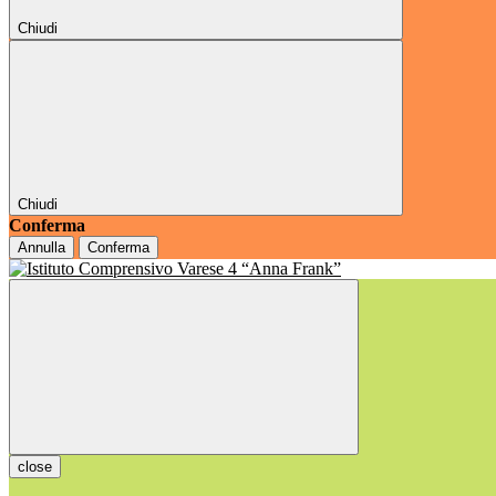
Chiudi
Chiudi
Conferma
Annulla
Conferma
close