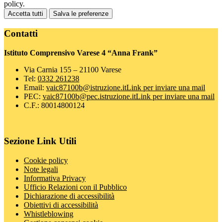
policy.
Accetta tutti
Salva le preferenze
Contatti
Istituto Comprensivo Varese 4 “Anna Frank”
Via Carnia 155 – 21100 Varese
Tel:
0332 261238
Email:
vaic87100b@istruzione.it
Link per inviare una mail
PEC:
vaic87100b@pec.istruzione.it
Link per inviare una mail
C.F.: 80014800124
Sezione Link Utili
Cookie policy
Note legali
Informativa Privacy
Ufficio Relazioni con il Pubblico
Dichiarazione di accessibilità
Obiettivi di accessibilità
Whistleblowing