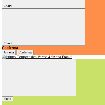
Chiudi
Chiudi
Conferma
Annulla
Conferma
close