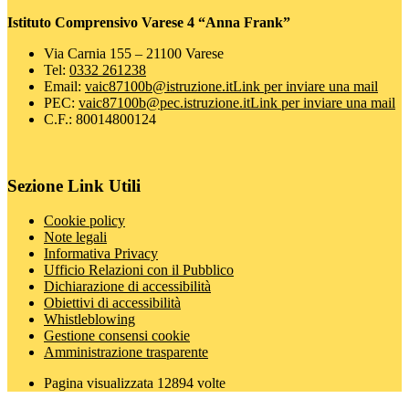
Istituto Comprensivo Varese 4 “Anna Frank”
Via Carnia 155 – 21100 Varese
Tel:
0332 261238
Email:
vaic87100b@istruzione.it
Link per inviare una mail
PEC:
vaic87100b@pec.istruzione.it
Link per inviare una mail
C.F.: 80014800124
Sezione Link Utili
Cookie policy
Note legali
Informativa Privacy
Ufficio Relazioni con il Pubblico
Dichiarazione di accessibilità
Obiettivi di accessibilità
Whistleblowing
Gestione consensi cookie
Amministrazione trasparente
Pagina visualizzata
12894
volte