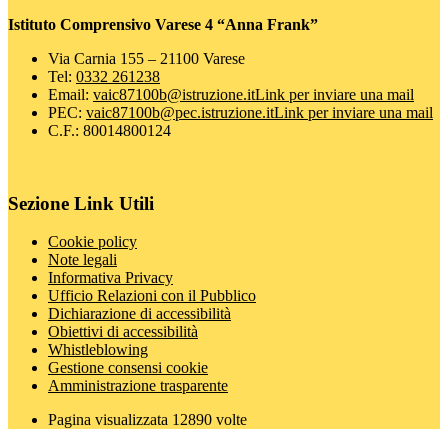
Istituto Comprensivo Varese 4 “Anna Frank”
Via Carnia 155 – 21100 Varese
Tel:
0332 261238
Email:
vaic87100b@istruzione.it
Link per inviare una mail
PEC:
vaic87100b@pec.istruzione.it
Link per inviare una mail
C.F.: 80014800124
Sezione Link Utili
Cookie policy
Note legali
Informativa Privacy
Ufficio Relazioni con il Pubblico
Dichiarazione di accessibilità
Obiettivi di accessibilità
Whistleblowing
Gestione consensi cookie
Amministrazione trasparente
Pagina visualizzata
12890
volte