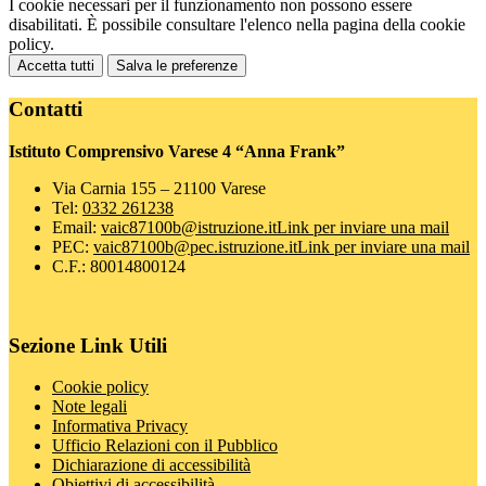
I cookie necessari per il funzionamento non possono essere
disabilitati. È possibile consultare l'elenco nella pagina della cookie
policy.
Accetta tutti
Salva le preferenze
Contatti
Istituto Comprensivo Varese 4 “Anna Frank”
Via Carnia 155 – 21100 Varese
Tel:
0332 261238
Email:
vaic87100b@istruzione.it
Link per inviare una mail
PEC:
vaic87100b@pec.istruzione.it
Link per inviare una mail
C.F.: 80014800124
Sezione Link Utili
Cookie policy
Note legali
Informativa Privacy
Ufficio Relazioni con il Pubblico
Dichiarazione di accessibilità
Obiettivi di accessibilità