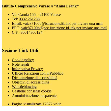
Istituto Comprensivo Varese 4 “Anna Frank”
Via Carnia 155 – 21100 Varese
Tel:
0332 261238
Email:
vaic87100b@istruzione.it
Link per inviare una mail
PEC:
vaic87100b@pec.istruzione.it
Link per inviare una mail
C.F.: 80014800124
Sezione Link Utili
Cookie policy
Note legali
Informativa Privacy
Ufficio Relazioni con il Pubblico
Dichiarazione di accessibilità
Obiettivi di accessibilità
Whistleblowing
Gestione consensi cookie
Amministrazione trasparente
Pagina visualizzata
12872
volte