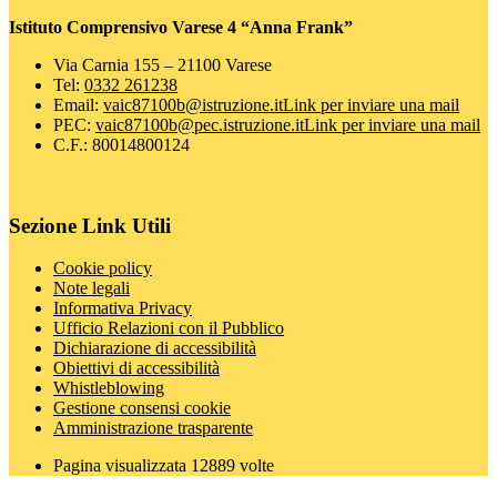
Istituto Comprensivo Varese 4 “Anna Frank”
Via Carnia 155 – 21100 Varese
Tel:
0332 261238
Email:
vaic87100b@istruzione.it
Link per inviare una mail
PEC:
vaic87100b@pec.istruzione.it
Link per inviare una mail
C.F.: 80014800124
Sezione Link Utili
Cookie policy
Note legali
Informativa Privacy
Ufficio Relazioni con il Pubblico
Dichiarazione di accessibilità
Obiettivi di accessibilità
Whistleblowing
Gestione consensi cookie
Amministrazione trasparente
Pagina visualizzata
12889
volte