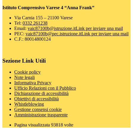
Istituto Comprensivo Varese 4 “Anna Frank”
Via Carnia 155 – 21100 Varese
Tel:
0332 261238
Email:
vaic87100b@istruzione.it
Link per inviare una mail
PEC:
vaic87100b@pec.istruzione.it
Link per inviare una mail
C.F.: 80014800124
Sezione Link Utili
Cookie policy
Note legali
Informativa Privacy
Ufficio Relazioni con il Pubblico
Dichiarazione di accessibilità
Obiettivi di accessibilità
Whistleblowing
Gestione consensi cookie
Amministrazione trasparente
Pagina visualizzata
93818
volte