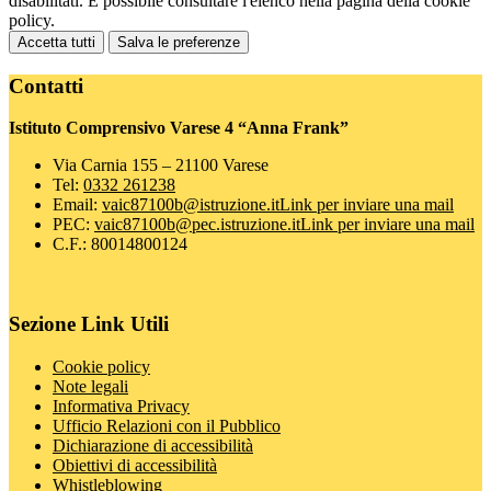
disabilitati. È possibile consultare l'elenco nella pagina della cookie
policy.
Accetta tutti
Salva le preferenze
Contatti
Istituto Comprensivo Varese 4 “Anna Frank”
Via Carnia 155 – 21100 Varese
Tel:
0332 261238
Email:
vaic87100b@istruzione.it
Link per inviare una mail
PEC:
vaic87100b@pec.istruzione.it
Link per inviare una mail
C.F.: 80014800124
Sezione Link Utili
Cookie policy
Note legali
Informativa Privacy
Ufficio Relazioni con il Pubblico
Dichiarazione di accessibilità
Obiettivi di accessibilità
Whistleblowing