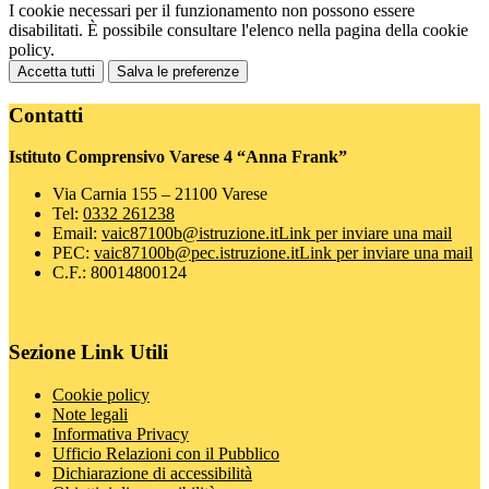
I cookie necessari per il funzionamento non possono essere
disabilitati. È possibile consultare l'elenco nella pagina della cookie
policy.
Accetta tutti
Salva le preferenze
Contatti
Istituto Comprensivo Varese 4 “Anna Frank”
Via Carnia 155 – 21100 Varese
Tel:
0332 261238
Email:
vaic87100b@istruzione.it
Link per inviare una mail
PEC:
vaic87100b@pec.istruzione.it
Link per inviare una mail
C.F.: 80014800124
Sezione Link Utili
Cookie policy
Note legali
Informativa Privacy
Ufficio Relazioni con il Pubblico
Dichiarazione di accessibilità