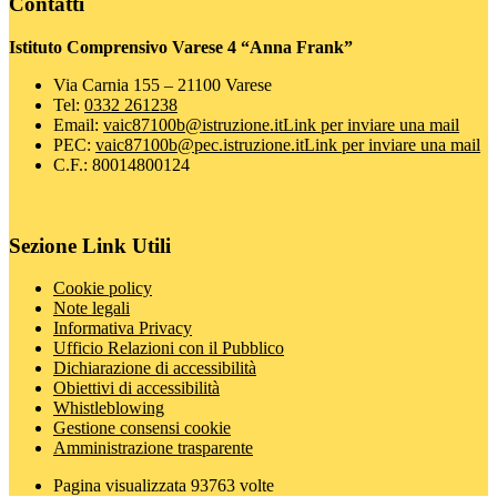
Contatti
Istituto Comprensivo Varese 4 “Anna Frank”
Via Carnia 155 – 21100 Varese
Tel:
0332 261238
Email:
vaic87100b@istruzione.it
Link per inviare una mail
PEC:
vaic87100b@pec.istruzione.it
Link per inviare una mail
C.F.: 80014800124
Sezione Link Utili
Cookie policy
Note legali
Informativa Privacy
Ufficio Relazioni con il Pubblico
Dichiarazione di accessibilità
Obiettivi di accessibilità
Whistleblowing
Gestione consensi cookie
Amministrazione trasparente
Pagina visualizzata
93763
volte