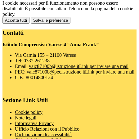
I cookie necessari per il funzionamento non possono essere
disabilitati. È possibile consultare l'elenco nella pagina della cookie
policy.
Accetta tutti
Salva le preferenze
Contatti
Istituto Comprensivo Varese 4 “Anna Frank”
Via Carnia 155 – 21100 Varese
Tel:
0332 261238
Email:
vaic87100b@istruzione.it
Link per inviare una mail
PEC:
vaic87100b@pec.istruzione.it
Link per inviare una mail
C.F.: 80014800124
Sezione Link Utili
Cookie policy
Note legali
Informativa Privacy
Ufficio Relazioni con il Pubblico
Dichiarazione di accessibilità